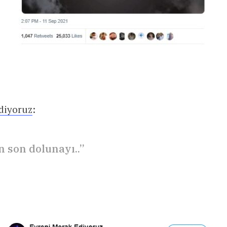
diyoruz
:
n son dolunayı..”