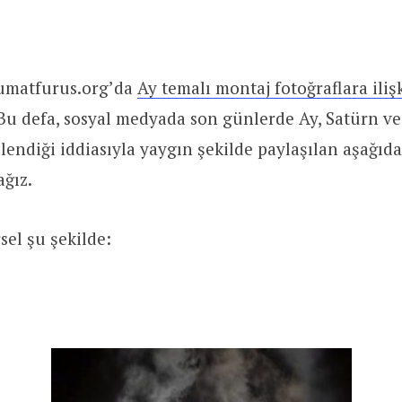
umatfurus.org’da
Ay temalı montaj fotoğraflara iliş
Bu defa, sosyal medyada son günlerde Ay, Satürn ve 
endiği iddiasıyla yaygın şekilde paylaşılan aşağıda
ağız.
el şu şekilde: