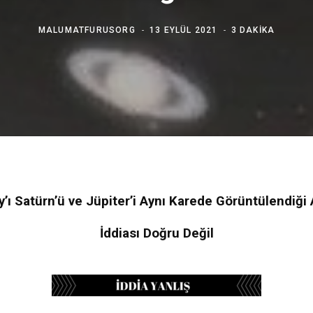
MALUMATFURUSORG
13 EYLÜL 2021
3 DAKIKA
y’ı Satürn’ü ve Jüpiter’i Aynı Karede Görüntülendiği A
İddiası Doğru Değil