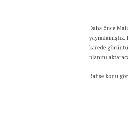
Daha önce Mal
yayımlamıştık. 
karede görüntül
planını aktarac
Bahse konu görs