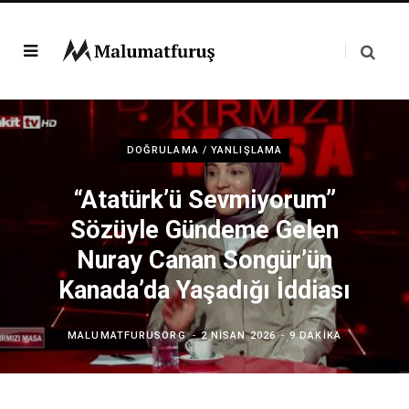
DOĞRULAMA / YANLIŞLAMA
“Atatürk’ü Sevmiyorum”
Sözüyle Gündeme Gelen
Nuray Canan Songür’ün
Kanada’da Yaşadığı İddiası
MALUMATFURUSORG
2 NISAN 2026
9 DAKIKA