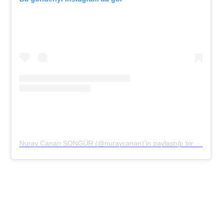
Nuray Canan SONGÜR (@nuraycanan)’in paylaştığı bir gönderi