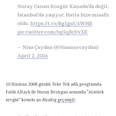
Nuray Canan Songür Kanada’da değil,
İstanbul’da yaşıyor. Hatta bize misafir
oldu.
https://t.co/Bg1guUxWHB
pic.twitter.com/tqGq8cDvXE
— Nisa Çaydan (@Nisanurcaydan)
April 2, 2026
10 Haziran 2008 günkü Teke Tek adlı programda
Fatih Altaylı ile Nuray Bezirgan arasında “Atatürk
sevgisi” konulu şu diyalog
geçmişti
: