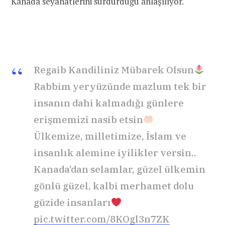
Kanada seyahatlerini sürdürdüğü anlaşılıyor.
Regaib Kandiliniz Mübarek Olsun
Rabbim yeryüzünde mazlum tek bir
insanın dahi kalmadığı günlere
erişmemizi nasib etsin
Ülkemize, milletimize, İslam ve
insanlık alemine iyilikler versin..
Kanada’dan selamlar, güzel ülkemin
gönlü güzel, kalbi merhamet dolu
güzide insanları
pic.twitter.com/8KOgl3n7ZK