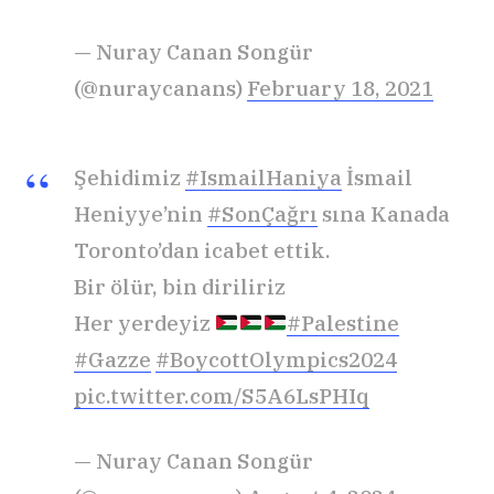
— Nuray Canan Songür
(@nuraycanans)
February 18, 2021
Şehidimiz
#IsmailHaniya
İsmail
Heniyye’nin
#SonÇağrı
sına Kanada
Toronto’dan icabet ettik.
Bir ölür, bin diriliriz
Her yerdeyiz
#Palestine
#Gazze
#BoycottOlympics2024
pic.twitter.com/S5A6LsPHIq
— Nuray Canan Songür