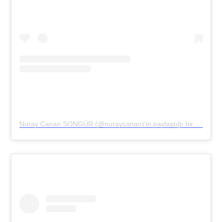
Nuray Canan SONGÜR (@nuraycanan)’in paylaştığı bir gönderi