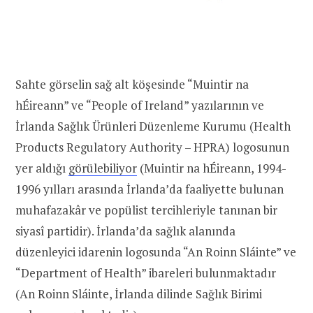
Sahte görselin sağ alt köşesinde “Muintir na
hÉireann” ve “People of Ireland” yazılarının ve
İrlanda Sağlık Ürünleri Düzenleme Kurumu (Health
Products Regulatory Authority – HPRA) logosunun
yer aldığı
görülebiliyor
(Muintir na hÉireann, 1994-
1996 yılları arasında İrlanda’da faaliyette bulunan
muhafazakâr ve popülist tercihleriyle tanınan bir
siyasî partidir). İrlanda’da sağlık alanında
düzenleyici idarenin logosunda “An Roinn Sláinte” ve
“Department of Health” ibareleri bulunmaktadır
(An Roinn Sláinte, İrlanda dilinde Sağlık Birimi