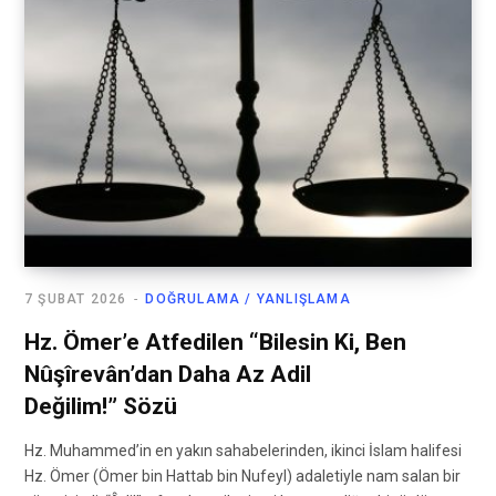
7 ŞUBAT 2026
DOĞRULAMA / YANLIŞLAMA
Hz. Ömer’e Atfedilen “Bilesin Ki, Ben
Nûşîrevân’dan Daha Az Adil
Değilim!” Sözü
Hz. Muhammed’in en yakın sahabelerinden, ikinci İslam halifesi
Hz. Ömer (Ömer bin Hattab bin Nufeyl) adaletiyle nam salan bir