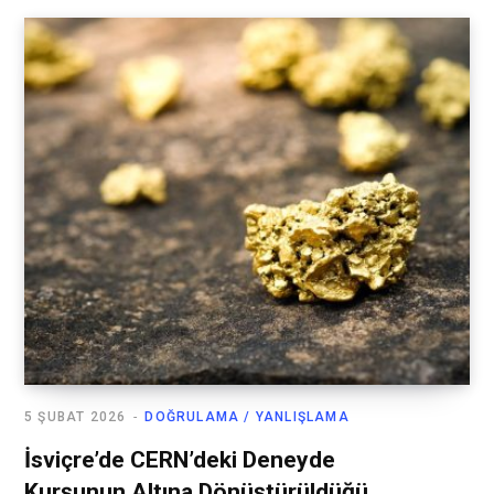
5 ŞUBAT 2026
DOĞRULAMA / YANLIŞLAMA
İsviçre’de CERN’deki Deneyde
Kurşunun Altına Dönüştürüldüğü