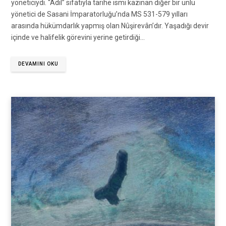
yöneticiydi. “Âdil” sıfatıyla tarihe ismi kazınan diğer bir ünlü
yönetici de Sasani İmparatorluğu’nda MS 531-579 yılları
arasında hükümdarlık yapmış olan Nûşirevân’dır. Yaşadığı devir
içinde ve halifelik görevini yerine getirdiği…
DEVAMINI OKU