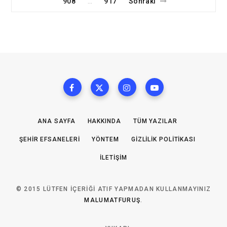
908
917
Sonraki
…
ANA SAYFA
HAKKINDA
TÜM YAZILAR
ŞEHIR EFSANELERI
YÖNTEM
GIZLILIK POLITIKASI
İLETIŞIM
© 2015 LÜTFEN IÇERIĞI ATIF YAPMADAN KULLANMAYINIZ
MALUMATFURUŞ
.