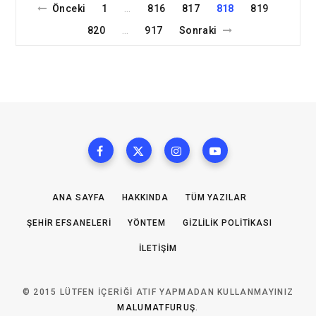
Önceki
1
816
817
818
819
…
820
917
Sonraki
…
ANA SAYFA
HAKKINDA
TÜM YAZILAR
ŞEHIR EFSANELERI
YÖNTEM
GIZLILIK POLITIKASI
İLETIŞIM
© 2015 LÜTFEN IÇERIĞI ATIF YAPMADAN KULLANMAYINIZ
MALUMATFURUŞ
.