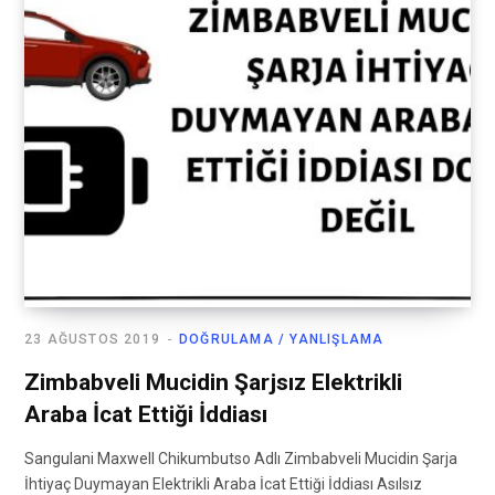
23 AĞUSTOS 2019
DOĞRULAMA / YANLIŞLAMA
Zimbabveli Mucidin Şarjsız Elektrikli
Araba İcat Ettiği İddiası
Sangulani Maxwell Chikumbutso Adlı Zimbabveli Mucidin Şarja
İhtiyaç Duymayan Elektrikli Araba İcat Ettiği İddiası Asılsız