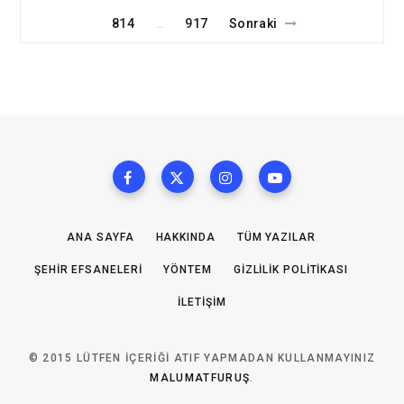
814
917
Sonraki
…
ANA SAYFA
HAKKINDA
TÜM YAZILAR
ŞEHIR EFSANELERI
YÖNTEM
GIZLILIK POLITIKASI
İLETIŞIM
© 2015 LÜTFEN IÇERIĞI ATIF YAPMADAN KULLANMAYINIZ
MALUMATFURUŞ
.