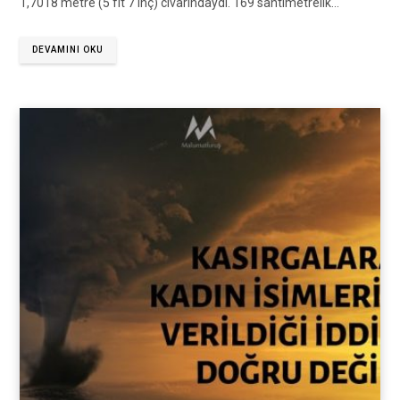
1,7018 metre (5 fit 7 inç) civarındaydı. 169 santimetrelik…
DEVAMINI OKU