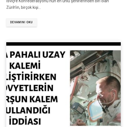
İsviçre Konfederasyonu’nun en ünlü şehirlerinden biri olan
Zürih’in, birçok kişi…
DEVAMINI OKU