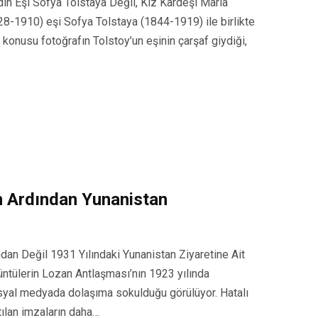
dın Eşi Sofya Tolstaya Değil, Kız Kardeşi Maria
8-1910) eşi Sofya Tolstaya (1844-1919) ile birlikte
 konusu fotoğrafın Tolstoy’un eşinin çarşaf giydiği,
n Ardından Yunanistan
an Değil 1931 Yılındaki Yunanistan Ziyaretine Ait
üntülerin Lozan Antlaşması’nın 1923 yılında
syal medyada dolaşıma sokulduğu görülüyor. Hatalı
tılan imzaların daha…