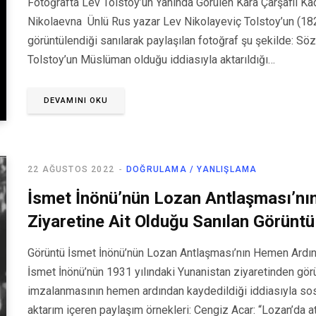
Fotoğrafta Lev Tolstoy’un Yanında Görülen Kara Çarşaflı Ka
Nikolaevna Ünlü Rus yazar Lev Nikolayeviç Tolstoy’un (182
görüntülendiği sanılarak paylaşılan fotoğraf şu şekilde: Söz
Tolstoy’un Müslüman olduğu iddiasıyla aktarıldığı…
DEVAMINI OKU
22 AĞUSTOS 2022
DOĞRULAMA / YANLIŞLAMA
İsmet İnönü’nün Lozan Antlaşması’nı
Ziyaretine Ait Olduğu Sanılan Görüntü
Görüntü İsmet İnönü’nün Lozan Antlaşması’nın Hemen Ardınd
İsmet İnönü’nün 1931 yılındaki Yunanistan ziyaretinden gör
imzalanmasının hemen ardından kaydedildiği iddiasıyla so
aktarım içeren paylaşım örnekleri: Cengiz Acar: “Lozan’da a