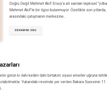
Doğru Değil Mehmet Akif Ersoy’a ait sanılan tepkisel “yılbaşı
Mehmet Akif’le bir ilgisi bulunmuyor. Özellikle son yıllarda, y
arasındaki çatışmanın merkezine…
DEVAMINI OKU
azarları
gelin görün ki ilahi kelâm dahi birtakım siyasi emeller uğruna tehl
labilmekte. Yukarıdaki resimde yer verilen Bakara Suresinin 11. a
i…