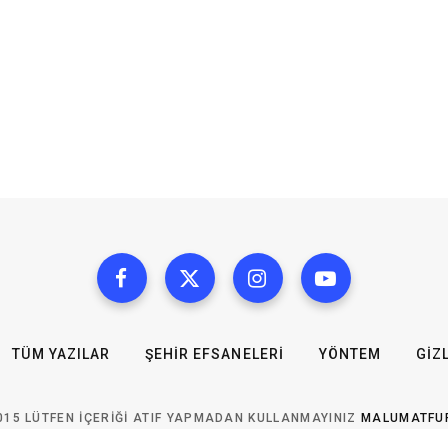
TÜM YAZILAR
ŞEHIR EFSANELERI
YÖNTEM
GIZL
015 LÜTFEN IÇERIĞI ATIF YAPMADAN KULLANMAYINIZ
MALUMATFU