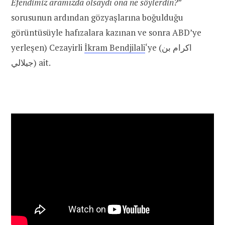
Efendimiz aramızda olsaydı ona ne söylerdin?
”
sorusunun ardından gözyaşlarına boğulduğu
görüntüsüyle hafızalara kazınan ve sonra ABD’ye
yerleşen) Cezayirli
İkram Bendjilali
‘ye (اكرام بن
جيلالي) ait.