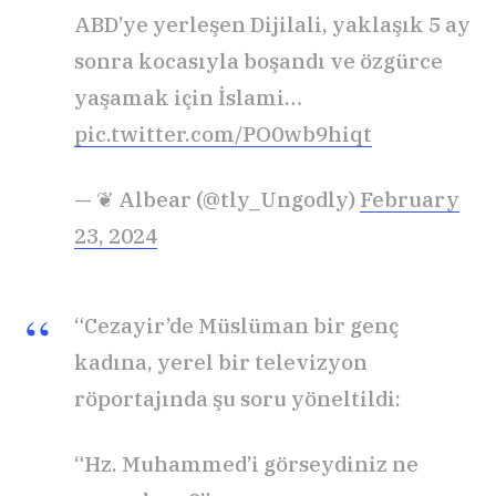
ABD’ye yerleşen Dijilali, yaklaşık 5 ay
sonra kocasıyla boşandı ve özgürce
yaşamak için İslami…
pic.twitter.com/PO0wb9hiqt
— ❦ Albear (@tly_Ungodly)
February
23, 2024
“Cezayir’de Müslüman bir genç
kadına, yerel bir televizyon
röportajında şu soru yöneltildi:
“Hz. Muhammed’i görseydiniz ne