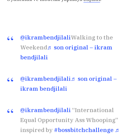
@ikrambendjilali
Walking to the
Weekend
♬ son original – ikram
bendjilali
@ikrambendjilali
♬ son original –
ikram bendjilali
@ikrambendjilali
“International
Equal Opportunity Ass Whooping”
inspired by
#bossbitchchallenge
♬