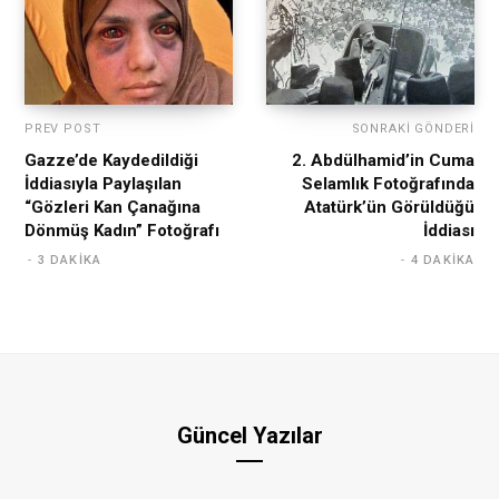
PREV POST
SONRAKI GÖNDERI
Gazze’de Kaydedildiği
2. Abdülhamid’in Cuma
İddiasıyla Paylaşılan
Selamlık Fotoğrafında
“Gözleri Kan Çanağına
Atatürk’ün Görüldüğü
Dönmüş Kadın” Fotoğrafı
İddiası
3 DAKIKA
4 DAKIKA
Güncel Yazılar