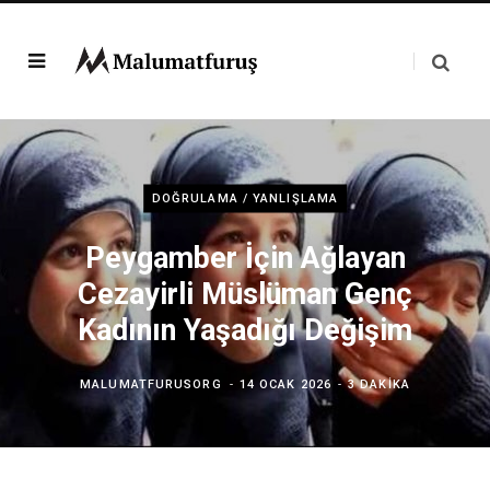
DOĞRULAMA / YANLIŞLAMA
Peygamber İçin Ağlayan
Cezayirli Müslüman Genç
Kadının Yaşadığı Değişim
MALUMATFURUSORG
14 OCAK 2026
3 DAKIKA