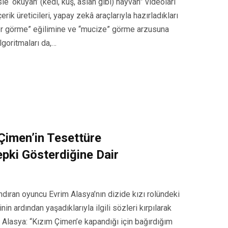
le ‘okuyan’ (kedi, kuş, aslan gibi) hayvan” videoları
ik üreticileri, yapay zekâ araçlarıyla hazırladıkları
kler görme” eğilimine ve “mucize” görme arzusuna
lgoritmaları da,…
 Çimen’in Tesettüre
pki Gösterdiğine Dair
andıran oyuncu Evrim Alasya’nın dizide kızı rolündeki
n ardından yaşadıklarıyla ilgili sözleri kırpılarak
Alasya: “Kızım Çimen’e kapandığı için bağırdığım