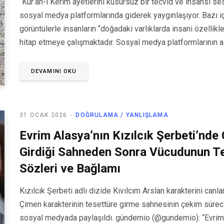
“Kur’an-ı Kerim ayetlerini kusursuz bir tecvid ve insansı ses
sosyal medya platformlarında giderek yaygınlaşıyor. Bazı içer
görüntülerle insanların “doğadaki varlıklarda insani özelli
hitap etmeye çalışmaktadır. Sosyal medya platformlarının a
DEVAMINI OKU
31 OCAK 2026
DOĞRULAMA / YANLIŞLAMA
Evrim Alasya’nın Kızılcık Şerbeti’nde
Girdiği Sahneden Sonra Vücudunun Te
Sözleri ve Bağlamı
Kızılcık Şerbeti adlı dizide Kıvılcım Arslan karakterini canl
Çimen karakterinin tesettüre girme sahnesinin çekim sürecini
sosyal medyada paylaşıldı. gündemio (@gundemio): “Evrim 