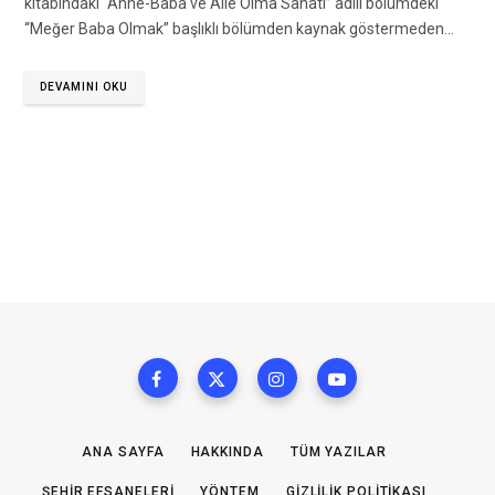
kitabındaki “Anne-Baba ve Aile Olma Sanatı” adllı bölümdeki
“Meğer Baba Olmak” başlıklı bölümden kaynak göstermeden…
DEVAMINI OKU
ANA SAYFA
HAKKINDA
TÜM YAZILAR
ŞEHIR EFSANELERI
YÖNTEM
GIZLILIK POLITIKASI