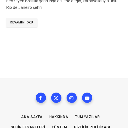
benzeyen Brasilia şehri inşa edilene değin, karnavallarıyla ünlü
Rio de Janeiro şehri…
DEVAMINI OKU
ANA SAYFA
HAKKINDA
TÜM YAZILAR
ŞEHIR EFSANELERI
YÖNTEM
GIZLILIK POLITIKASI