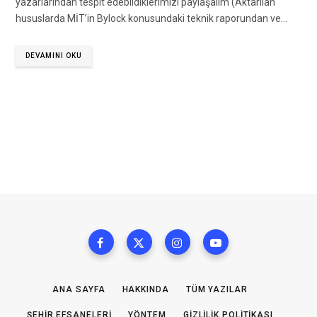
yazarlarından tespit edebildiklerimizi paylaşalım (Aktarılan
hususlarda MİT’in Bylock konusundaki teknik raporundan ve…
DEVAMINI OKU
ANA SAYFA
HAKKINDA
TÜM YAZILAR
ŞEHIR EFSANELERI
YÖNTEM
GIZLILIK POLITIKASI