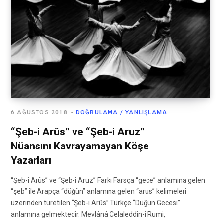
6 AĞUSTOS 2018
DOĞRULAMA / YANLIŞLAMA
“Şeb-i Arûs” ve “Şeb-i Aruz”
Nüansını Kavrayamayan Köşe
Yazarları
“Şeb-i Arûs” ve “Şeb-i Aruz” Farkı Farsça “gece” anlamına gelen
“şeb” ile Arapça “düğün” anlamına gelen “arus” kelimeleri
üzerinden türetilen “Şeb-i Arûs” Türkçe “Düğün Gecesi”
anlamına gelmektedir. Mevlânâ Celaleddin-i Rumi,