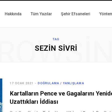
Hakkında
Tüm Yazılar
Şehir Efsaneleri
Yönte
ROWSI
TAG
SEZIN SIVRI
17 OCAK 2021
DOĞRULAMA / YANLIŞLAMA
Kartalların Pence ve Gagalarını Yenid
Uzattıkları İddiası