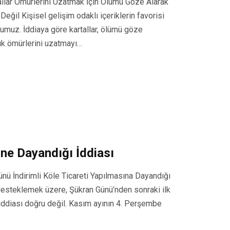
allar Ömürlerini Uzatmak İçin Ölümü Göze Alarak
Değil Kişisel gelişim odaklı içeriklerin favorisi
numuz. İddiaya göre kartallar, ölümü göze
llık ömürlerini uzatmayı…
ne Dayandığı İddiası
ü İndirimli Köle Ticareti Yapılmasına Dayandığı
 desteklemek üzere, Şükran Günü’nden sonraki ilk
u iddiası doğru değil. Kasım ayının 4. Perşembe