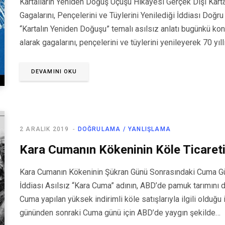
Kartalların Yeniden Doğuş Uçuşu Hikâyesi Gerçek Dışı Kart
Gagalarını, Pençelerini ve Tüylerini Yenilediği İddiası Doğru 
“Kartalın Yeniden Doğuşu” temalı asılsız anlatı bugünkü ko
alarak gagalarını, pençelerini ve tüylerini yenileyerek 70 yı
DEVAMINI OKU
2 ARALIK 2019
DOĞRULAMA / YANLIŞLAMA
Kara Cumanın Kökeninin Köle Ticareti
Kara Cumanın Kökeninin Şükran Günü Sonrasındaki Cuma Gün
İddiası Asılsız “Kara Cuma” adının, ABD’de pamuk tarımını
Cuma yapılan yüksek indirimli köle satışlarıyla ilgili olduğ
gününden sonraki Cuma günü için ABD’de yaygın şekilde…