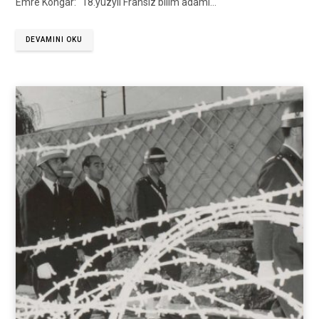
Emre Kongar: “18.yüzyıl Fransız bilim adamı…
DEVAMINI OKU