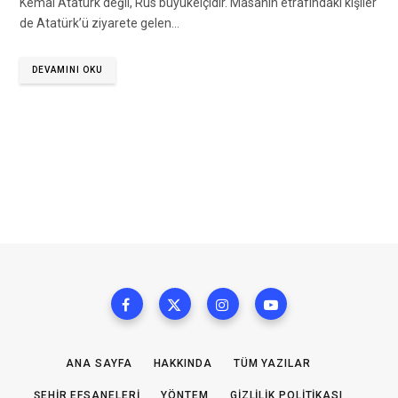
Kemal Atatürk değil, Rus büyükelçidir. Masanın etrafındaki kişiler
de Atatürk’ü ziyarete gelen…
DEVAMINI OKU
ANA SAYFA
HAKKINDA
TÜM YAZILAR
ŞEHIR EFSANELERI
YÖNTEM
GIZLILIK POLITIKASI