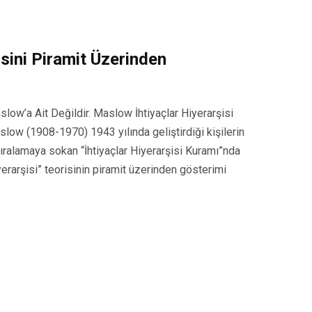
isini Piramit Üzerinden
low’a Ait Değildir. Maslow İhtiyaçlar Hiyerarşisi
ow (1908-1970) 1943 yılında geliştirdiği kişilerin
 sıralamaya sokan “İhtiyaçlar Hiyerarşisi Kuramı”nda
yerarşisi” teorisinin piramit üzerinden gösterimi