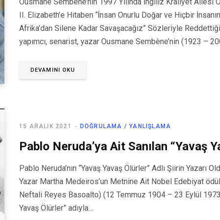
Ousmane Sembène’nin 1997 Yılında İngiliz Kraliyet Ailesi
II. Elizabeth’e Hitaben “İnsan Onurlu Doğar ve Hiçbir İnsanın
Afrika’dan Silene Kadar Savaşacağız” Sözleriyle Reddettiği
yapımcı, senarist, yazar Ousmane Sembène’nin (1923 – 2
DEVAMINI OKU
15 ARALIK 2021
DOĞRULAMA / YANLIŞLAMA
Pablo Neruda’ya Ait Sanılan “Yavaş Yav
Pablo Neruda’nın “Yavaş Yavaş Ölürler” Adlı Şiirin Yazarı Ol
Yazar Martha Medeiros’un Metnine Ait Nobel Edebiyat ödüllü
Neftali Reyes Basoalto) (12 Temmuz 1904 – 23 Eylül 1973) 
Yavaş Ölürler” adıyla…