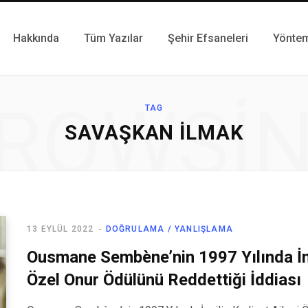
Hakkında
Tüm Yazılar
Şehir Efsaneleri
Yönte
ROWSI
TAG
SAVAŞKAN İLMAK
13 EYLÜL 2022
DOĞRULAMA / YANLIŞLAMA
Ousmane Sembène’nin 1997 Yılında İngi
Özel Onur Ödülünü Reddettiği İddiası