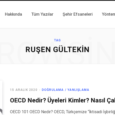
Hakkında
Tüm Yazılar
Şehir Efsaneleri
Yönte
ROWSI
TAG
RUŞEN GÜLTEKIN
15 ARALIK 2020
DOĞRULAMA / YANLIŞLAMA
OECD Nedir? Üyeleri Kimler? Nasıl Çal
OECD 101 OECD Nedir? OECD, Türkçemize “İktisadi İşbirliği