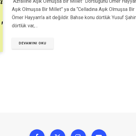
“Azrailine Aşık Olmuşsa Bir Millet” Dörtlüğünü Ömer Hayyam’a
Aşık Olmuşsa Bir Millet” ya da “Celladına Aşık Olmuşsa Bir 
Ömer Hayyam’a ait değildir. Bahse konu dörtlük Yusuf Şahin C
dörtlük var,…
DEVAMINI OKU