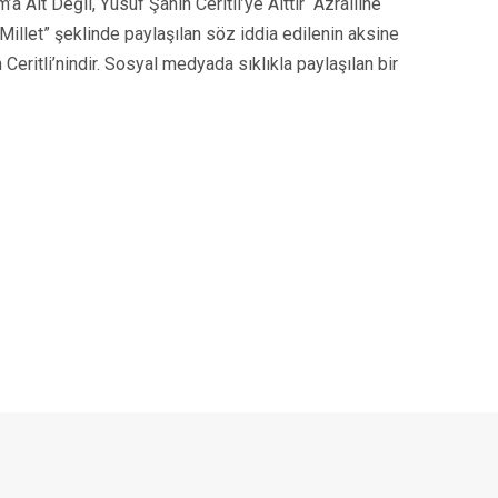
 Ait Değil, Yusuf Şahin Ceritli’ye Aittir “Azrailine
Millet” şeklinde paylaşılan söz iddia edilenin aksine
eritli’nindir. Sosyal medyada sıklıkla paylaşılan bir