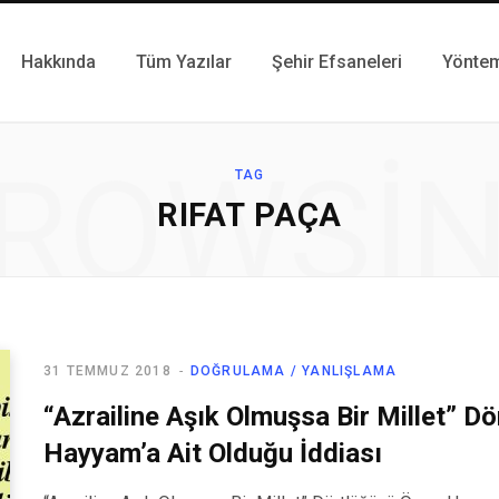
Hakkında
Tüm Yazılar
Şehir Efsaneleri
Yönte
ROWSI
TAG
RIFAT PAÇA
31 TEMMUZ 2018
DOĞRULAMA / YANLIŞLAMA
“Azrailine Aşık Olmuşsa Bir Millet” 
Hayyam’a Ait Olduğu İddiası