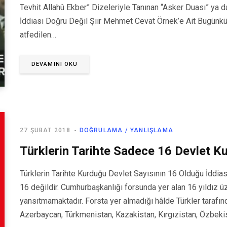
Tevhit Allahû Ekber” Dizeleriyle Tanınan “Asker Duası” ya da
İddiası Doğru Değil Şiir Mehmet Cevat Örnek’e Ait Bugünkü 
atfedilen…
DEVAMINI OKU
27 ŞUBAT 2018
DOĞRULAMA / YANLIŞLAMA
Türklerin Tarihte Sadece 16 Devlet K
Türklerin Tarihte Kurduğu Devlet Sayısının 16 Olduğu İddias
16 değildir. Cumhurbaşkanlığı forsunda yer alan 16 yıldız 
yansıtmamaktadır. Forsta yer almadığı hâlde Türkler tarafı
Azerbaycan, Türkmenistan, Kazakistan, Kırgızistan, Özbekis