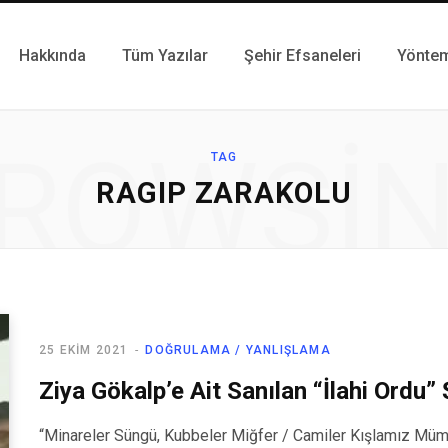
Hakkında
Tüm Yazılar
Şehir Efsaneleri
Yönte
ROWSI
TAG
RAGIP ZARAKOLU
25 EKIM 2021
DOĞRULAMA / YANLIŞLAMA
Ziya Gökalp’e Ait Sanılan “İlahi Ordu” Ş
“Minareler Süngü, Kubbeler Miğfer / Camiler Kışlamız Mümin