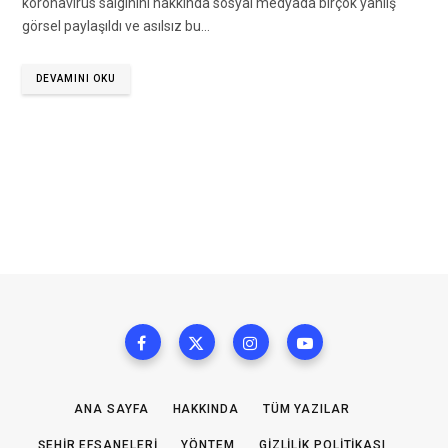
koronavirüs salgınını hakkında sosyal medyada birçok yanlış
görsel paylaşıldı ve asılsız bu…
DEVAMINI OKU
ANA SAYFA
HAKKINDA
TÜM YAZILAR
ŞEHIR EFSANELERI
YÖNTEM
GIZLILIK POLITIKASI