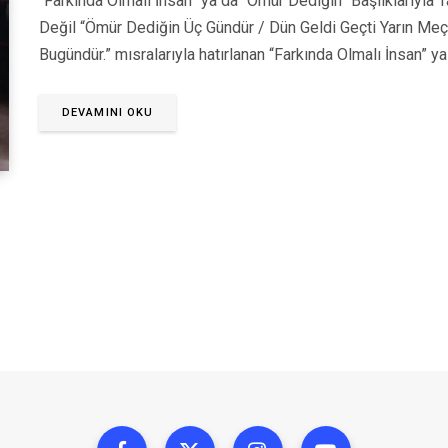
“Farkında Olmalı İnsan” ya da “Ömür Dediğin” Başlıklarıyla T
Değil “Ömür Dediğin Üç Gündür / Dün Geldi Geçti Yarın Meç
Bugündür.” mısralarıyla hatırlanan “Farkında Olmalı İnsan” y
DEVAMINI OKU