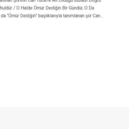
anınan Şiirinin Can Yücel’e Ait Olduğu İddiası Doğru
huldür / O Halde Ömür Dediğin Bir Gündür, O Da
a da “Ömür Dediğin” başlıklarıyla tanımlanan şiir Can…