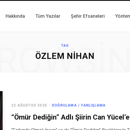
Hakkında
Tüm Yazılar
Şehir Efsaneleri
Yönte
ROWSI
TAG
ÖZLEM NIHAN
22 AĞUSTOS 2020
DOĞRULAMA / YANLIŞLAMA
“Ömür Dediğin” Adlı Şiirin Can Yücel’e