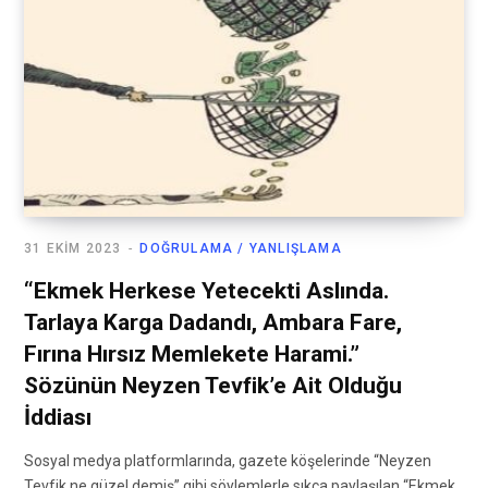
31 EKIM 2023
DOĞRULAMA / YANLIŞLAMA
“Ekmek Herkese Yetecekti Aslında.
Tarlaya Karga Dadandı, Ambara Fare,
Fırına Hırsız Memlekete Harami.”
Sözünün Neyzen Tevfik’e Ait Olduğu
İddiası
Sosyal medya platformlarında, gazete köşelerinde “Neyzen
Tevfik ne güzel demiş” gibi söylemlerle sıkça paylaşılan “Ekmek