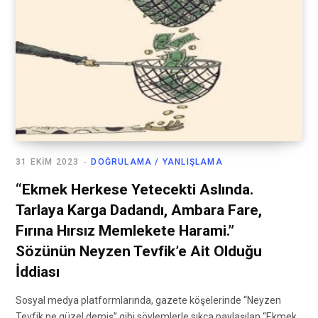
31 EKIM 2023
DOĞRULAMA / YANLIŞLAMA
“Ekmek Herkese Yetecekti Aslında.
Tarlaya Karga Dadandı, Ambara Fare,
Fırına Hırsız Memlekete Harami.”
Sözünün Neyzen Tevfik’e Ait Olduğu
İddiası
Sosyal medya platformlarında, gazete köşelerinde “Neyzen
Tevfik ne güzel demiş” gibi söylemlerle sıkça paylaşılan “Ekmek