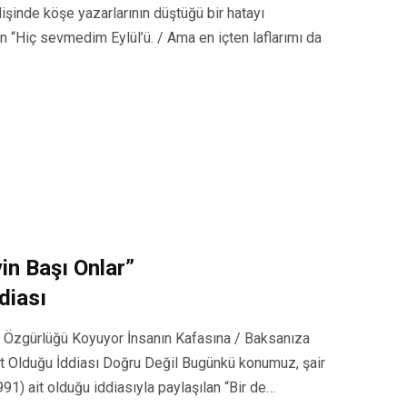
lişinde köşe yazarlarının düştüğü bir hatayı
n “Hiç sevmedim Eylül’ü. / Ama en içten laflarımı da
in Başı Onlar”
diası
ar Özgürlüğü Koyuyor İnsanın Kafasına / Baksanıza
Ait Olduğu İddiası Doğru Değil Bugünkü konumuz, şair
) ait olduğu iddiasıyla paylaşılan “Bir de…