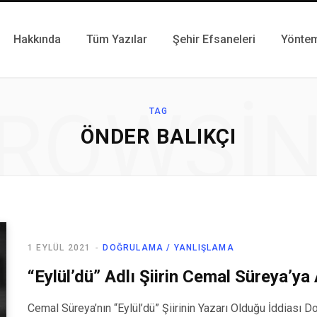
Hakkında
Tüm Yazılar
Şehir Efsaneleri
Yönte
ROWSI
TAG
ÖNDER BALIKÇI
1 EYLÜL 2021
DOĞRULAMA / YANLIŞLAMA
“Eylül’dü” Adlı Şiirin Cemal Süreya’ya
Cemal Süreya’nın “Eylül’dü” Şiirinin Yazarı Olduğu İddiası 