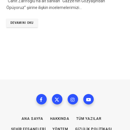
“Cahit Zarifoğlu’na ait sanılan “Gazze’nin Gözyaşından
Öpüyoruz” şiirine ilişkin incelemelerimizi…
DEVAMINI OKU
ANA SAYFA
HAKKINDA
TÜM YAZILAR
ŞEHIR EFSANELERI
YÖNTEM
GIZLILIK POLITIKASI