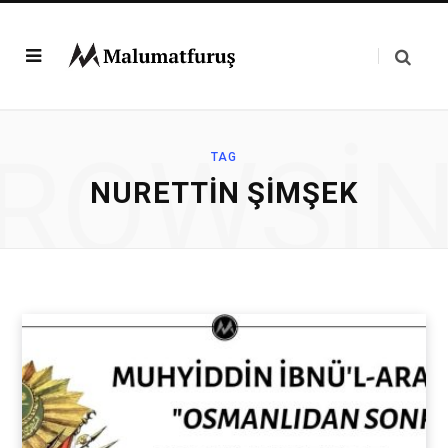
ROWSI
TAG
NURETTIN ŞIMŞEK