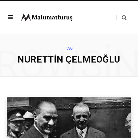
ROWSI
TAG
NURETTIN ÇELMEOĞLU