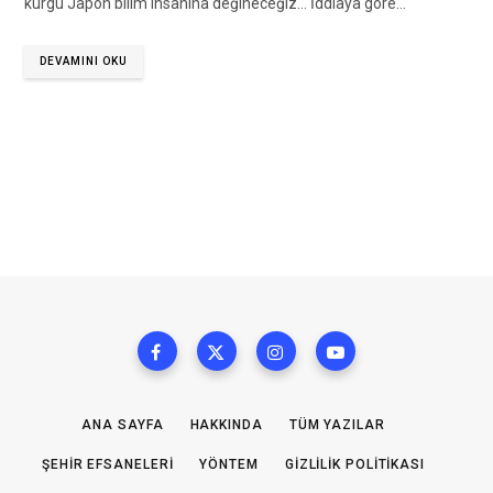
kurgu Japon bilim insanına değineceğiz… İddiaya göre…
DEVAMINI OKU
ANA SAYFA
HAKKINDA
TÜM YAZILAR
ŞEHIR EFSANELERI
YÖNTEM
GIZLILIK POLITIKASI