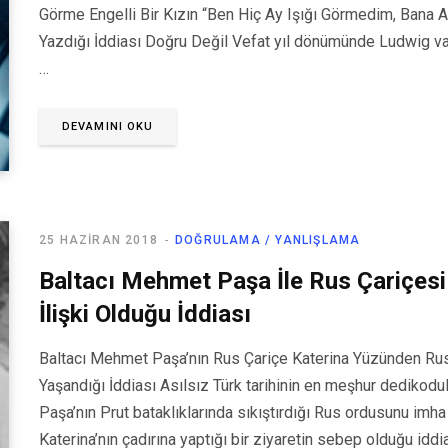
Görme Engelli Bir Kızın “Ben Hiç Ay Işığı Görmedim, Bana Ay
Yazdığı İddiası Doğru Değil Vefat yıl dönümünde Ludwig va
…
DEVAMINI OKU
25 HAZIRAN 2018
DOĞRULAMA / YANLIŞLAMA
Baltacı Mehmet Paşa İle Rus Çariçesi
İlişki Olduğu İddiası
Baltacı Mehmet Paşa’nın Rus Çariçe Katerina Yüzünden Rus 
Yaşandığı İddiası Asılsız Türk tarihinin en meşhur dedikod
Paşa’nın Prut bataklıklarında sıkıştırdığı Rus ordusunu im
Katerina’nın çadırına yaptığı bir ziyaretin sebep olduğu iddia