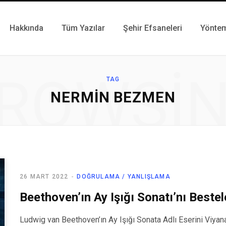
Hakkında
Tüm Yazılar
Şehir Efsaneleri
Yönte
ROWSI
TAG
NERMIN BEZMEN
26 MART 2022
DOĞRULAMA / YANLIŞLAMA
Beethoven’ın Ay Işığı Sonatı’nı Beste
Ludwig van Beethoven’ın Ay Işığı Sonata Adlı Eserini Viya