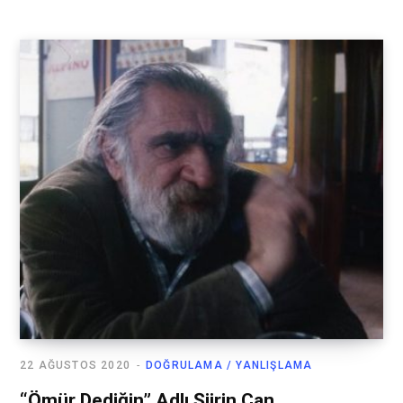
22 AĞUSTOS 2020
DOĞRULAMA / YANLIŞLAMA
“Ömür Dediğin” Adlı Şiirin Can