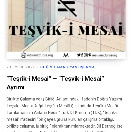
23 EYLÜL 2021
DOĞRULAMA / YANLIŞLAMA
“Teşrik-i Mesai” – “Teşvik-i Mesai”
Ayrımı
Birlikte Çalışma ve İş Birliği Anlamındaki İfadenin Doğru Yazımı
Teşvik-i Mesai Değil, Teşrîk-i Mesâî Şeklindedir Teşrîk-i Mesâî
Tamlamasının Anlamı Nedir? Türk Dil Kurumu (TDK), “teşrîk-i
mesâî” ifadesini “bir gaye uğruna kurulan çalışma ortaklığı,
birlikte çalışma, iş birliği” olarak tanımlamaktadır. Dil Derneği ise