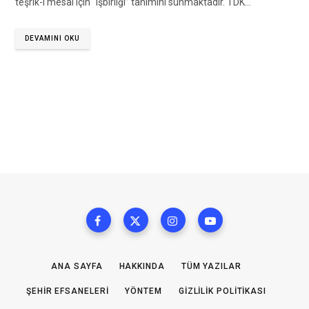
teşrîk-i mesâî için “işbirliği” tanımını sunmaktadır. TDK…
DEVAMINI OKU
ANA SAYFA
HAKKINDA
TÜM YAZILAR
ŞEHIR EFSANELERI
YÖNTEM
GIZLILIK POLITIKASI