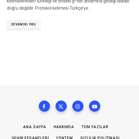
kelimelerinden türediği ve öndeki g*tler anlamına geldiği iddiası
doğru değildir. Protokol kelimesi Türkçe’ye…
DEVAMINI OKU
ANA SAYFA
HAKKINDA
TÜM YAZILAR
ŞEHIR EFSANELERI
YÖNTEM
GIZLILIK POLITIKASI