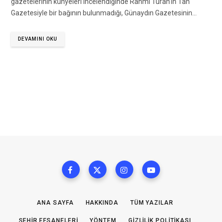
gazetelerinin künyeleri incelendiğinde Rahmi Turan’ın Tan
Gazetesiyle bir bağının bulunmadığı, Günaydın Gazetesinin…
DEVAMINI OKU
ANA SAYFA
HAKKINDA
TÜM YAZILAR
ŞEHIR EFSANELERI
YÖNTEM
GIZLILIK POLITIKASI