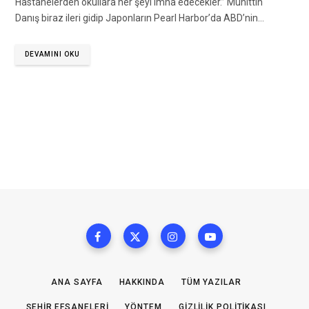
Hastanelerden okullara her şeyi imha edecekler.” Muhittin
Danış biraz ileri gidip Japonların Pearl Harbor’da ABD’nin…
DEVAMINI OKU
ANA SAYFA
HAKKINDA
TÜM YAZILAR
ŞEHIR EFSANELERI
YÖNTEM
GIZLILIK POLITIKASI