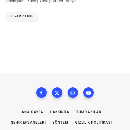
paylaşılan “Yavaş Yavaş Ölürler” adıyla…
DEVAMINI OKU
ANA SAYFA
HAKKINDA
TÜM YAZILAR
ŞEHIR EFSANELERI
YÖNTEM
GIZLILIK POLITIKASI