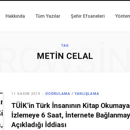
Hakkında
Tüm Yazılar
Şehir Efsaneleri
Yönte
ROWSI
TAG
METIN CELAL
11 KASIM 2019
DOĞRULAMA / YANLIŞLAMA
TÜİK’in Türk İnsanının Kitap Okumay
İzlemeye 6 Saat, İnternete Bağlanmay
Açıkladığı İddiası