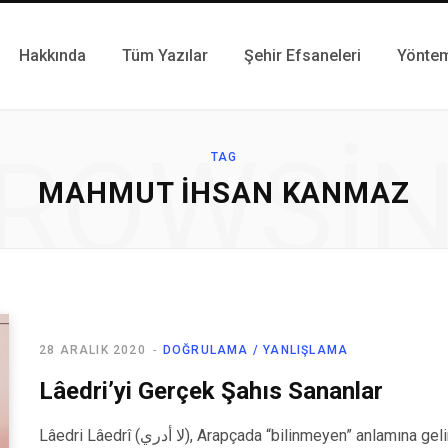
Hakkında
Tüm Yazılar
Şehir Efsaneleri
Yönte
ROWSI
TAG
MAHMUT İHSAN KANMAZ
28 ARALIK 2020
DOĞRULAMA / YANLIŞLAMA
Lâedri’yi Gerçek Şahıs Sananlar
Lâedri Lâedrî (لا أدري), Arapçada “bilinmeyen” anlamına gelir. Yazarı belli olmayan edebi eserlerin sonuna