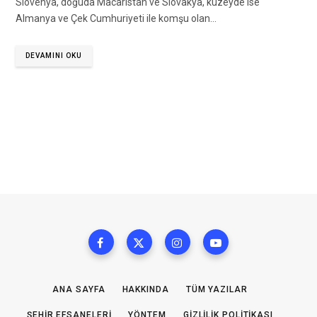
Slovenya, doğuda Macaristan ve Slovakya, kuzeyde ise
Almanya ve Çek Cumhuriyeti ile komşu olan…
DEVAMINI OKU
ANA SAYFA
HAKKINDA
TÜM YAZILAR
ŞEHIR EFSANELERI
YÖNTEM
GIZLILIK POLITIKASI