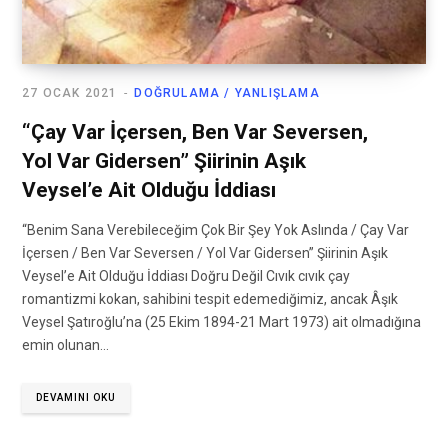
27 OCAK 2021
DOĞRULAMA / YANLIŞLAMA
“Çay Var İçersen, Ben Var Seversen,
Yol Var Gidersen” Şiirinin Aşık
Veysel’e Ait Olduğu İddiası
“Benim Sana Verebileceğim Çok Bir Şey Yok Aslında / Çay Var
İçersen / Ben Var Seversen / Yol Var Gidersen” Şiirinin Aşık
Veysel’e Ait Olduğu İddiası Doğru Değil Cıvık cıvık çay
romantizmi kokan, sahibini tespit edemediğimiz, ancak Âşık
Veysel Şatıroğlu’na (25 Ekim 1894-21 Mart 1973) ait olmadığına
emin olunan…
DEVAMINI OKU