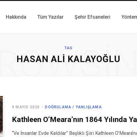
Hakkında
Tüm Yazılar
Şehir Efsaneleri
Yönte
ROWSI
TAG
HASAN ALI KALAYOĞLU
9 MAYIS 2020
DOĞRULAMA / YANLIŞLAMA
Kathleen O’Meara’nın 1864 Yılında Yaz
“Ve İnsanlar Evde Kaldılar” Başlıklı Şiiri Kathleen O’Meara’