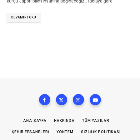
kurgu Japon bilim insanına değineceğiz… İddiaya göre…
DEVAMINI OKU
ANA SAYFA
HAKKINDA
TÜM YAZILAR
ŞEHIR EFSANELERI
YÖNTEM
GIZLILIK POLITIKASI