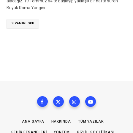
alacağız. 19 Temmuz 64’te başlayıp yaklaşık bir hafta süren
Büyük Roma Yangını…
DEVAMINI OKU
ANA SAYFA
HAKKINDA
TÜM YAZILAR
ŞEHIR EFSANELERI
YÖNTEM
GIZLILIK POLITIKASI