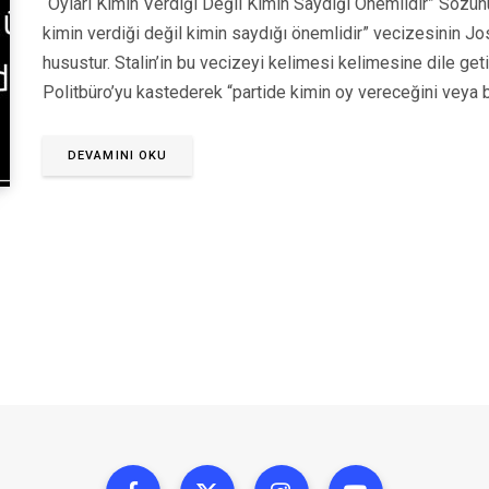
“Oyları Kimin Verdiği Değil Kimin Saydığı Önemlidir” Sözünü
kimin verdiği değil kimin saydığı önemlidir” vecizesinin Jose
husustur. Stalin’in bu vecizeyi kelimesi kelimesine dile get
Politbüro’yu kastederek “partide kimin oy vereceğini veya
DEVAMINI OKU