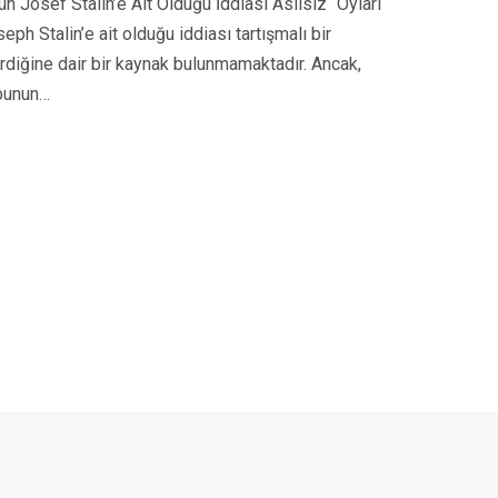
n Josef Stalin’e Ait Olduğu İddiası Asılsız “Oyları
ph Stalin’e ait olduğu iddiası tartışmalı bir
irdiğine dair bir kaynak bulunmamaktadır. Ancak,
 bunun…