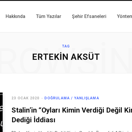
Hakkında
Tüm Yazılar
Şehir Efsaneleri
Yönte
ROWSI
TAG
ERTEKIN AKSÜT
23 OCAK 2020
DOĞRULAMA / YANLIŞLAMA
Stalin’in “Oyları Kimin Verdiği Değil K
Dediği İddiası