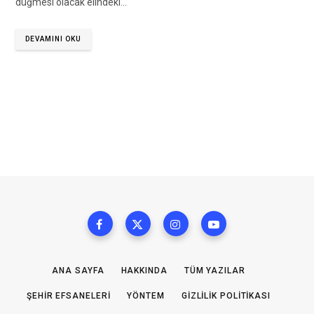
düğmesi olacak elindeki…
DEVAMINI OKU
ANA SAYFA
HAKKINDA
TÜM YAZILAR
ŞEHIR EFSANELERI
YÖNTEM
GIZLILIK POLITIKASI