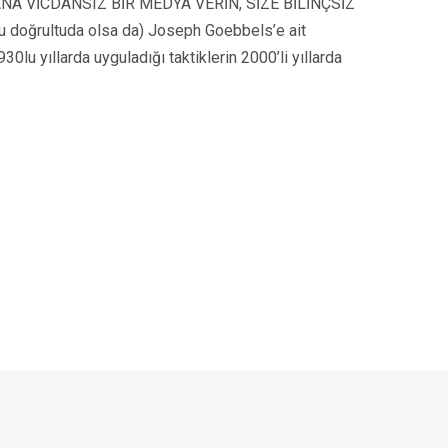
an “BANA VİCDANSIZ BİR MEDYA VERİN, SİZE BİLİNÇSİZ
 doğrultuda olsa da) Joseph Goebbels’e ait
0lu yıllarda uyguladığı taktiklerin 2000’li yıllarda