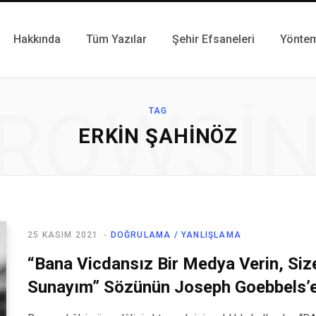
Hakkında
Tüm Yazılar
Şehir Efsaneleri
Yönte
ROWSI
TAG
ERKIN ŞAHINÖZ
25 KASIM 2021
DOĞRULAMA / YANLIŞLAMA
“Bana Vicdansız Bir Medya Verin, Size
Sunayım” Sözünün Joseph Goebbels’e 