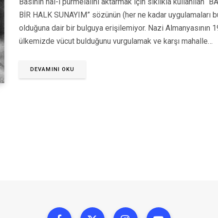
Basının hâl-i pürmelâlini aktarmak için sıklıkla kullanıl
BİR HALK SUNAYIM” sözünün (her ne kadar uygulamaları bu
olduğuna dair bir bulguya erişilemiyor. Nazi Almanyasının 193
ülkemizde vücut bulduğunu vurgulamak ve karşı mahalle…
DEVAMINI OKU